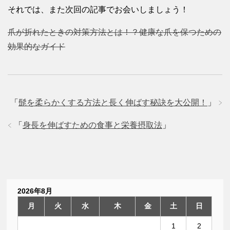
それでは、また次回の記事でお会いしましょう！
爪が折れたときの対策方法とは！？健康な爪を保つための
効果的なガイド
「
髭を柔らかくする方法と長く伸ばす秘訣を大公開！
」
「
身長を伸ばすための食事と栄養摂取法
」
2026年8月
月
火
水
木
金
土
日
1
2