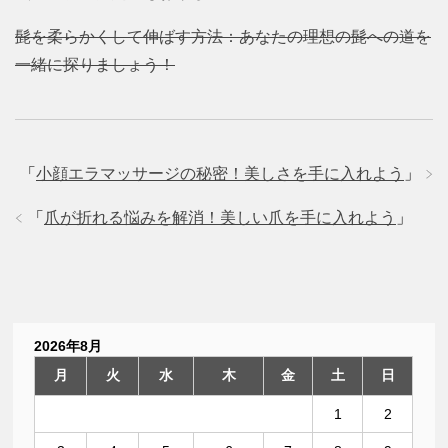
髭を柔らかくして伸ばす方法：あなたの理想の髭への道を
一緒に探りましょう！
「
小顔エラマッサージの秘密！美しさを手に入れよう
」
「
爪が折れる悩みを解消！美しい爪を手に入れよう
」
2026年8月
月
火
水
木
金
土
日
1
2