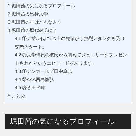
1
堀田茜の気になるプロフィール
2
堀田茜の出身大学
3
堀田茜の母はどんな人？
4
堀田茜の歴代彼氏は？
4.1
①大学時代に1つ上の先輩から熱烈アタックを受け
交際スタート。
4.2
②大学時代の彼氏から初めてジュエリーをプレゼン
トされたというエピソードがあります。
4.3
①アンガールズ田中卓志
4.4
②AAA西島隆弘
4.5
③菅田将暉
5
まとめ
堀田茜の気になるプロフィール